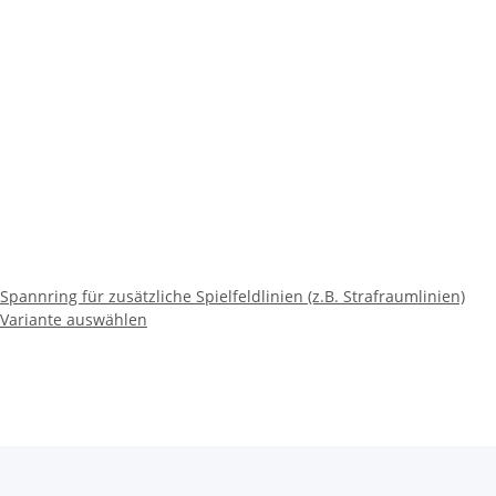
Spannring für zusätzliche Spielfeldlinien (z.B. Strafraumlinien)
Variante auswählen