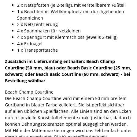
2 x Netzpfosten (je 2-teilig), mit verstellbarem Fußteil
1 x Beachtennis Wettkampfnetz mit durchgehenden
Spannleinen
2 x Netzzentrierung
4 x Spannhaken für Netzleinen
4 x Spanngurt mit Klemmschloss (jeweils 2-teilig)
4 x Erdnagel
1 x Transporttasche
Zusätzlich im Lieferumfang enthalten: Beach Champ
Courtline (50 mm, blau) oder Beach Basic Courtline (25 mm,
schwarz) oder Beach Basic Courtline (50 mm, schwarz) - bei
Bestellung wählbar
Beach Champ Courtline
Die Beach Champ Courtline wird mit einem 50 mm breitem
Gurtband in blauer Farbe geliefert. Sie ist perfekt sichtbar
auf allen üblichen Spielflächen. Alle Linien sind an den Ecken
durch spezielle Kunststoffelemente exakt justierbar, dadurch
können Dehnungstoleranzen optimal ausgeglichen werden.
Mit Hilfe der Mittenmarkierungen wird das Feld einfach unter
dem Netz ausgerichtet. Die Kunststoffheringe mit